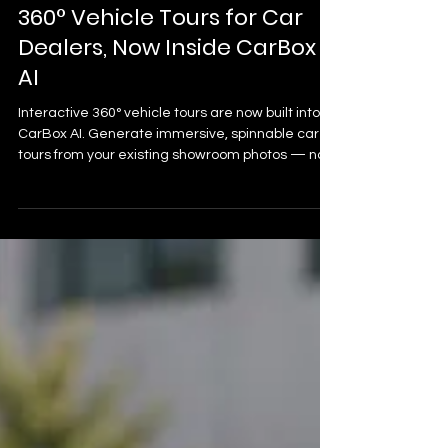
CarBox Ai Team
8 juil.
3 min de lecture
360° Vehicle Tours for Car
Dealers, Now Inside CarBox
AI
Interactive 360° vehicle tours are now built into
CarBox AI. Generate immersive, spinnable car
tours from your existing showroom photos — no
360° camera or app required — and turn
dealership listings into experiences that convert.