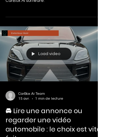
software!
🥳 360° tours are now available directly from the
CarBox AI software.
Load video
CarBox Ai Team
15 avr.
1 min de lecture
🚘 Lire une annonce ou